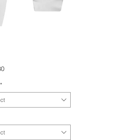
Price
80
*
ct
ct