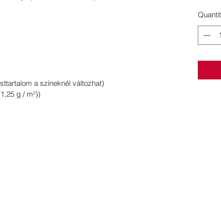
Quanti
sttartalom a színeknél változhat)
1,25 g / m²))