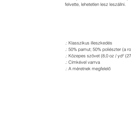
felvette, lehetetlen lesz leszállni.
.: Klasszikus illeszkedés
.: 50% pamut; 
50% poliészter (a ro
.: Közepes szövet (8,0 oz / yd² (27
.: Címkével varrva
.: A méretnek megfelelő